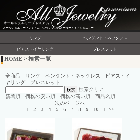
オールジュエリープレミアム ワンランク上のオーダーメイドジュエリー
リング
ペンダント・ネックレス
ピアス・イヤリング
ブレスレット
HOME
>
検索一覧
全商品
リング
ペンダント・ネックレス
ピアス・イ
ヤリング
ブレスレット
検索クリア
新着順
価格の安い順
価格の高い順
商品名順
次のページへ
1
2
3
4
5
6
7
8
9
10
11>>