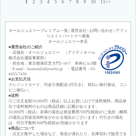
1
2
3
4
5
6
7
8
9
10
11>>
オールジュエリープレミアム一覧
|
運営会社
|
お問い合わせ
|
アフィ
リエイトパートナー募集
オールジュエリー本店
■運営会社のご紹介
・店舗名：オールジュエリー （アイティオール
株式会社通販事業部）
・所在地：東京都港区芝大門1-16-7 幸伸ビル3階
・E-mail：honten@alljewelry.jp ・電話番号：03-
4455-7450
■お支払方法
クレジットカード、代金引換配送 (代引き) 、前払い銀行振込、コン
ビニ後払い。
■送料
◎ご注文金額10,000円（税込）以上お買い上げで送料無料。商品単
位で送料無料のものは商品詳細に記載があります。
10,000円（税込）未満の場合は発送費用700円(税抜)のご負担（離島
の場合は別途追加料金がかかる場合がございます）代引きの場合
は、代引手数料300円(税抜)が別途かかります
■商品について
・注文が集中した場合など、発送が遅れたり、在庫切れで販売でき