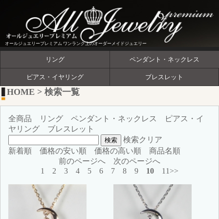
オールジュエリープレミアム ワンランク上のオーダーメイドジュエリー
リング
ペンダント・ネックレス
ピアス・イヤリング
ブレスレット
HOME
>
検索一覧
全商品
リング
ペンダント・ネックレス
ピアス・イ
ヤリング
ブレスレット
検索クリア
新着順
価格の安い順
価格の高い順
商品名順
前のページへ
次のページへ
1
2
3
4
5
6
7
8
9
10
11>>