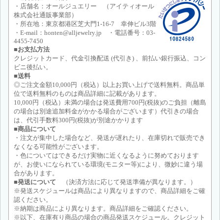
・店舗名：オールジュエリー （アイティオール
株式会社通販事業部）
・所在地：東京都港区芝大門1-16-7 幸伸ビル3階
・E-mail：honten@alljewelry.jp ・電話番号：03-
4455-7450
■お支払方法
クレジットカード、代金引換配送 (代引き) 、前払い銀行振込、コン
ビニ後払い。
■送料
◎ご注文金額10,000円（税込）以上お買い上げで送料無料。商品単
位で送料無料のものは商品詳細に記載があります。
10,000円（税込）未満の場合は発送費用700円(税抜)のご負担（離島
の場合は別途追加料金がかかる場合がございます）代引きの場合
は、代引手数料300円(税抜)が別途かかります
■商品について
・注文が集中した場合など、発送が遅れたり、在庫切れで販売でき
なくなる可能性がございます。
・色についてはできるだけ実物に近くなるように努めております
が、お使いになられている環境(モニター等)により、微妙に違う場
合があります。
■発送について
（決済方法に応じて発送準備が異なります。）
※発送スケジュールは商品により異なりますので、商品詳細をご確
認ください。
※納期は商品により異なります。商品詳細をご確認ください。
※以下、在庫有り商品の場合の商品発送スケジュール。クレジット