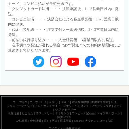
カード、コンビニ払いが最短発送です。
・クレジットカード決済 ・・・ 決済承認後、1～3営業日以内に発
送。
・コンビニ決済 ・・・ 決済会社による審査承認後、1～3営業日以
内に発送。
・代金引換配送 ・・・ 注文受付メール送信後、2～3営業日以内に
発送。
・前払い銀行振り込み ・・・ 入金確認後、3営業日以内に発送。
在庫切れや発送が遅れる場合は必ず発送までのお約束期限内にご
連絡させていただきます。
ウェブ制作
|
クラウドPBX
|
企業PR
|
間違い
|
電話番号検索
|
郵便番号検索
|
獣医
ジュエリーショップ
|
アレキサンドライト
|
ロケットペンダント
|
ブラックシリカ
|
ステン
レスアクセサリー
六猫足彩
|
ねこまた
|
猫ジュエリー
|
ミミリング
|
ワンピース宝石画
|
エイプリルフール
|
販促アプリ
花珠真珠
|
金利計算
|
探し
|
医大
|
環境変数
|
sumaho
|
大安カレンダー
|
六曜
アイティオール株式会社