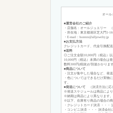
オール
■運営会社のご紹介
・店舗名：オールジュエリー （
・所在地：東京都港区芝大門1-16
・E-mail：honten@alljewelry.
■お支払方法
クレジットカード、代金引換配送 
■送料
◎ご注文金額10,000円（税
10,000円（税込）未満の場合
数料300円(税抜)が別途かかりま
■商品について
・注文が集中した場合など、発
・色についてはできるだけ実物に
す。
■発送について
（決済方法に応じ
※発送スケジュールは商品により
※納期は商品により異なります。
※以下、在庫有り商品の場合の商
・クレジットカード決済 ・・・ 
・コンビニ決済 ・・・ 決済会社