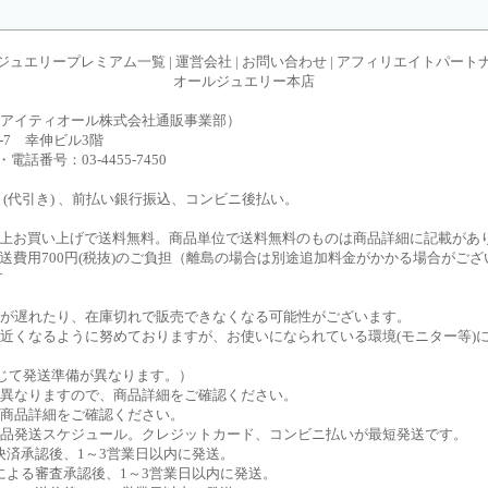
ジュエリープレミアム一覧
|
運営会社
|
お問い合わせ
|
アフィリエイトパート
オールジュエリー本店
アイティオール株式会社通販事業部）
-7 幸伸ビル3階
jp ・電話番号：03-4455-7450
(代引き) 、前払い銀行振込、コンビニ後払い。
込）以上お買い上げで送料無料。商品単位で送料無料のものは商品詳細に記載があ
は発送費用700円(税抜)のご負担（離島の場合は別途追加料金がかかる場合が
す
送が遅れたり、在庫切れで販売できなくなる可能性がございます。
近くなるように努めておりますが、お使いになられている環境(モニター等)
て発送準備が異なります。）
異なりますので、商品詳細をご確認ください。
商品詳細をご確認ください。
品発送スケジュール。クレジットカード、コンビニ払いが最短発送です。
決済承認後、1～3営業日以内に発送。
による審査承認後、1～3営業日以内に発送。