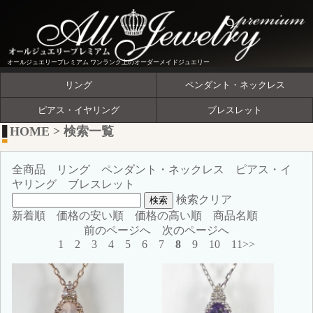
オールジュエリープレミアム ワンランク上のオーダーメイドジュエリー
リング
ペンダント・ネックレス
ピアス・イヤリング
ブレスレット
HOME
>
検索一覧
全商品
リング
ペンダント・ネックレス
ピアス・イ
ヤリング
ブレスレット
検索クリア
新着順
価格の安い順
価格の高い順
商品名順
前のページへ
次のページへ
1
2
3
4
5
6
7
8
9
10
11>>