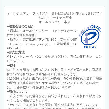
オールジュエリープレミアム一覧
|
運営会社
|
お問い合わせ
|
アフィ
リエイトパートナー募集
オールジュエリー本店
■運営会社のご紹介
・店舗名：オールジュエリー （アイティオール
株式会社通販事業部）
・所在地：東京都港区芝大門1-16-7 幸伸ビル3階
・E-mail：honten@alljewelry.jp ・電話番号：03-
4455-7450
■お支払方法
クレジットカード、代金引換配送 (代引き) 、前払い銀行振込、コン
ビニ後払い。
■送料
◎ご注文金額10,000円（税込）以上お買い上げで送料無料。商品単
位で送料無料のものは商品詳細に記載があります。
10,000円（税込）未満の場合は発送費用700円(税抜)のご負担（離島
の場合は別途追加料金がかかる場合がございます）代引きの場合
は、代引手数料300円(税抜)が別途かかります
■商品について
・注文が集中した場合など、発送が遅れたり、在庫切れで販売でき
なくなる可能性がございます。
・色についてはできるだけ実物に近くなるように努めております