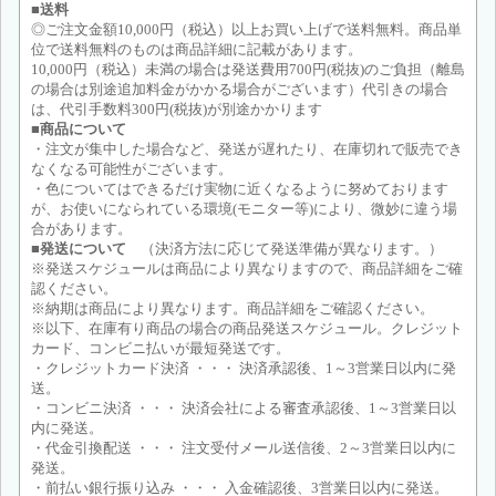
■送料
◎ご注文金額10,000円（税込）以上お買い上げで送料無料。商品単
位で送料無料のものは商品詳細に記載があります。
10,000円（税込）未満の場合は発送費用700円(税抜)のご負担（離島
の場合は別途追加料金がかかる場合がございます）代引きの場合
は、代引手数料300円(税抜)が別途かかります
■商品について
・注文が集中した場合など、発送が遅れたり、在庫切れで販売でき
なくなる可能性がございます。
・色についてはできるだけ実物に近くなるように努めております
が、お使いになられている環境(モニター等)により、微妙に違う場
合があります。
■発送について
（決済方法に応じて発送準備が異なります。）
※発送スケジュールは商品により異なりますので、商品詳細をご確
認ください。
※納期は商品により異なります。商品詳細をご確認ください。
※以下、在庫有り商品の場合の商品発送スケジュール。クレジット
カード、コンビニ払いが最短発送です。
・クレジットカード決済 ・・・ 決済承認後、1～3営業日以内に発
送。
・コンビニ決済 ・・・ 決済会社による審査承認後、1～3営業日以
内に発送。
・代金引換配送 ・・・ 注文受付メール送信後、2～3営業日以内に
発送。
・前払い銀行振り込み ・・・ 入金確認後、3営業日以内に発送。