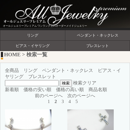
オールジュエリープレミアム ワンランク上のオーダーメイドジュエリー
リング
ペンダント・ネックレス
ピアス・イヤリング
ブレスレット
HOME
>
検索一覧
全商品
リング
ペンダント・ネックレス
ピアス・イ
ヤリング
ブレスレット
検索クリア
新着順
価格の安い順
価格の高い順
商品名順
前のページへ
次のページへ
1
2
3
4
5