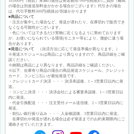
10,000円（税込）未満の場合は発送費用700円(税抜)のご負担（離島
の場合は別途追加料金がかかる場合がございます）代引きの場合
は、代引手数料300円(税抜)が別途かかります
■商品について
・注文が集中した場合など、発送が遅れたり、在庫切れで販売でき
なくなる可能性がございます。
・色についてはできるだけ実物に近くなるように努めております
が、お使いになられている環境(モニター等)により、微妙に違う場
合があります。
■発送について
（決済方法に応じて発送準備が異なります。）
※発送スケジュールは商品により異なりますので、商品詳細をご確
認ください。
※納期は商品により異なります。商品詳細をご確認ください。
※以下、在庫有り商品の場合の商品発送スケジュール。クレジット
カード、コンビニ払いが最短発送です。
・クレジットカード決済 ・・・ 決済承認後、1～3営業日以内に発
送。
・コンビニ決済 ・・・ 決済会社による審査承認後、1～3営業日以
内に発送。
・代金引換配送 ・・・ 注文受付メール送信後、2～3営業日以内に
発送。
・前払い銀行振り込み ・・・ 入金確認後、3営業日以内に発送。
在庫切れや発送が遅れる場合は必ず発送までのお約束期限内にご
連絡させていただきます。