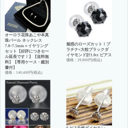
オーロラ花珠あこや本真
珠パール ネックレス
魅惑のローズカット！プ
7.0~7.5mm＋イヤリング
ラチナ×大粒ブラックダ
セット【好評につきセー
イヤモンド計1.0ct ピアス
ル延長です！】【送料無
価格：
29,800円(税込)
料】【専用ケース・鑑別
書付】
価格：
140,400円(税込)
0.3CT天然ダイヤモン