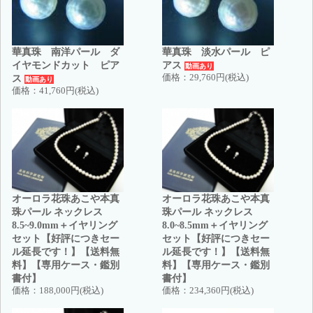
華真珠 南洋パール ダ
華真珠 淡水パール ピ
イヤモンドカット ピア
アス
動画あり
ス
価格：
29,760円(税込)
動画あり
価格：
41,760円(税込)
オーロラ花珠あこや本真
オーロラ花珠あこや本真
珠パール ネックレス
珠パール ネックレス
8.5~9.0mm＋イヤリング
8.0~8.5mm＋イヤリング
セット【好評につきセー
セット【好評につきセー
ル延長です！】【送料無
ル延長です！】【送料無
料】【専用ケース・鑑別
料】【専用ケース・鑑別
書付】
書付】
価格：
188,000円(税込)
価格：
234,360円(税込)