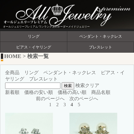
オールジュエリープレミアム ワンランク上のオーダーメイドジュエリー
リング
ペンダント・ネックレス
ピアス・イヤリング
ブレスレット
HOME
>
検索一覧
全商品
リング
ペンダント・ネックレス
ピアス・イ
ヤリング
ブレスレット
検索クリア
新着順
価格の安い順
価格の高い順
商品名順
前のページへ
次のページへ
1
2
3
4
5