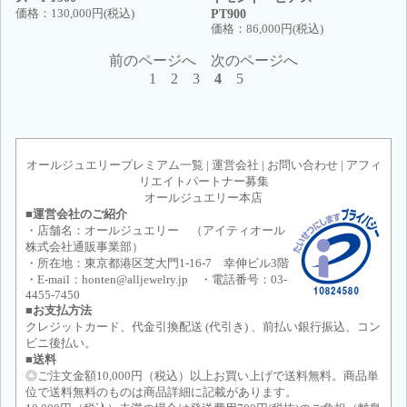
PT900
価格：
130,000円(税込)
価格：
86,000円(税込)
前のページへ
次のページへ
1
2
3
4
5
オールジュエリープレミアム一覧
|
運営会社
|
お問い合わせ
|
アフィ
リエイトパートナー募集
オールジュエリー本店
■運営会社のご紹介
・店舗名：オールジュエリー （アイティオール
株式会社通販事業部）
・所在地：東京都港区芝大門1-16-7 幸伸ビル3階
・E-mail：honten@alljewelry.jp ・電話番号：03-
4455-7450
■お支払方法
クレジットカード、代金引換配送 (代引き) 、前払い銀行振込、コン
ビニ後払い。
■送料
◎ご注文金額10,000円（税込）以上お買い上げで送料無料。商品単
位で送料無料のものは商品詳細に記載があります。