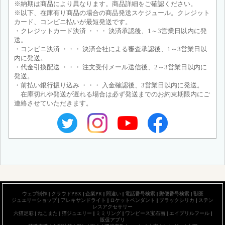
※納期は商品により異なります。商品詳細をご確認ください。
※以下、在庫有り商品の場合の商品発送スケジュール。クレジット
カード、コンビニ払いが最短発送です。
・クレジットカード決済 ・・・ 決済承認後、1～3営業日以内に発
送。
・コンビニ決済 ・・・ 決済会社による審査承認後、1～3営業日以
内に発送。
・代金引換配送 ・・・ 注文受付メール送信後、2～3営業日以内に
発送。
・前払い銀行振り込み ・・・ 入金確認後、3営業日以内に発送。
在庫切れや発送が遅れる場合は必ず発送までのお約束期限内にご
連絡させていただきます。
ウェブ制作
|
クラウドPBX
|
企業PR
|
間違い
|
電話番号検索
|
郵便番号検索
|
獣医
ジュエリーショップ
|
アレキサンドライト
|
ロケットペンダント
|
ブラックシリカ
|
ステン
レスアクセサリー
六猫足彩
|
ねこまた
|
猫ジュエリー
|
ミミリング
|
ワンピース宝石画
|
エイプリルフール
|
販促アプリ