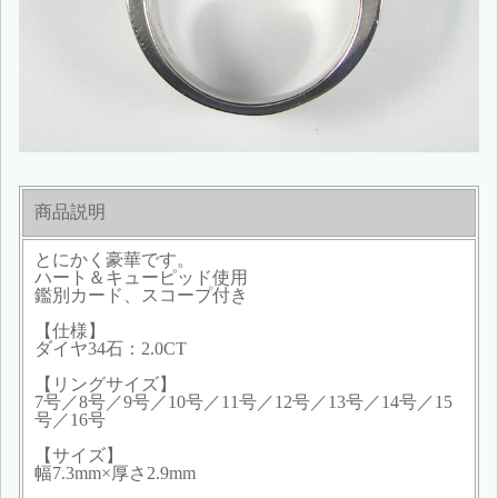
商品説明
とにかく豪華です。
ハート＆キューピッド使用
鑑別カード、スコープ付き
【仕様】
ダイヤ34石：2.0CT
【リングサイズ】
7号／8号／9号／10号／11号／12号／13号／14号／15
号／16号
【サイズ】
幅7.3mm×厚さ2.9mm