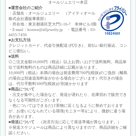
オールジュエリー本店
■運営会社のご紹介
・店舗名：オールジュエリー （アイティオール
株式会社通販事業部）
・所在地：東京都港区芝大門1-16-7 幸伸ビル3階
・E-mail：honten@alljewelry.jp ・電話番号：03-
4455-7450
■お支払方法
クレジットカード、代金引換配送 (代引き) 、前払い銀行振込、コン
ビニ後払い。
■送料
◎ご注文金額10,000円（税込）以上お買い上げで送料無料。商品単
位で送料無料のものは商品詳細に記載があります。
10,000円（税込）未満の場合は発送費用700円(税抜)のご負担（離島
の場合は別途追加料金がかかる場合がございます）代引きの場合
は、代引手数料300円(税抜)が別途かかります
■商品について
・注文が集中した場合など、発送が遅れたり、在庫切れで販売でき
なくなる可能性がございます。
・色についてはできるだけ実物に近くなるように努めております
が、お使いになられている環境(モニター等)により、微妙に違う場
合があります。
■発送について
（決済方法に応じて発送準備が異なります。）
※発送スケジュールは商品により異なりますので、商品詳細をご確
認ください。