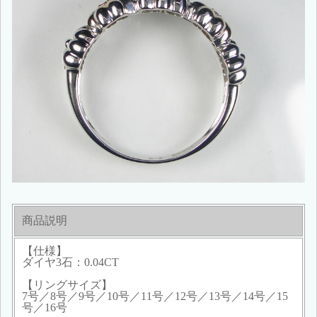
商品説明
【仕様】
ダイヤ3石：0.04CT
【リングサイズ】
7号／8号／9号／10号／11号／12号／13号／14号／15
号／16号