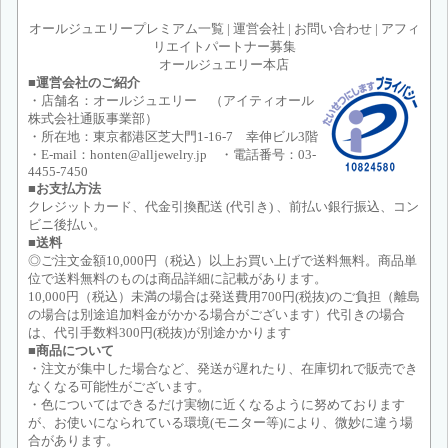
オールジュエリープレミアム一覧
|
運営会社
|
お問い合わせ
|
アフィ
リエイトパートナー募集
オールジュエリー本店
■運営会社のご紹介
・店舗名：オールジュエリー （アイティオール
株式会社通販事業部）
・所在地：東京都港区芝大門1-16-7 幸伸ビル3階
・E-mail：honten@alljewelry.jp ・電話番号：03-
4455-7450
■お支払方法
クレジットカード、代金引換配送 (代引き) 、前払い銀行振込、コン
ビニ後払い。
■送料
◎ご注文金額10,000円（税込）以上お買い上げで送料無料。商品単
位で送料無料のものは商品詳細に記載があります。
10,000円（税込）未満の場合は発送費用700円(税抜)のご負担（離島
の場合は別途追加料金がかかる場合がございます）代引きの場合
は、代引手数料300円(税抜)が別途かかります
■商品について
・注文が集中した場合など、発送が遅れたり、在庫切れで販売でき
なくなる可能性がございます。
・色についてはできるだけ実物に近くなるように努めております
が、お使いになられている環境(モニター等)により、微妙に違う場
合があります。