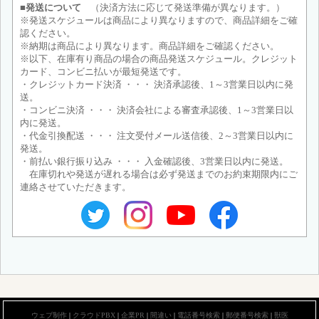
■発送について
（決済方法に応じて発送準備が異なります。）
※発送スケジュールは商品により異なりますので、商品詳細をご確
認ください。
※納期は商品により異なります。商品詳細をご確認ください。
※以下、在庫有り商品の場合の商品発送スケジュール。クレジット
カード、コンビニ払いが最短発送です。
・クレジットカード決済 ・・・ 決済承認後、1～3営業日以内に発
送。
・コンビニ決済 ・・・ 決済会社による審査承認後、1～3営業日以
内に発送。
・代金引換配送 ・・・ 注文受付メール送信後、2～3営業日以内に
発送。
・前払い銀行振り込み ・・・ 入金確認後、3営業日以内に発送。
在庫切れや発送が遅れる場合は必ず発送までのお約束期限内にご
連絡させていただきます。
ウェブ制作
|
クラウドPBX
|
企業PR
|
間違い
|
電話番号検索
|
郵便番号検索
|
獣医