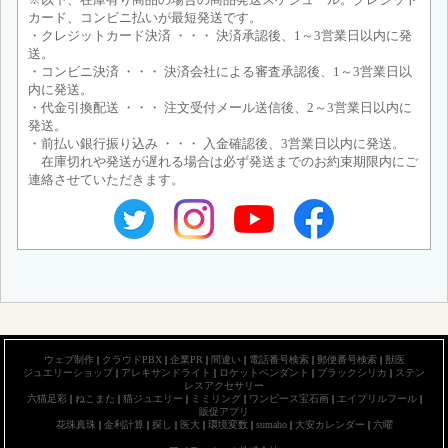
カード、コンビニ払いが最短発送です。
・クレジットカード決済 ・・・ 決済承認後、1～3営業日以内に発
送。
・コンビニ決済 ・・・ 決済会社による審査承認後、1～3営業日以
内に発送。
・代金引換配送 ・・・ 注文受付メール送信後、2～3営業日以内に
発送。
・前払い銀行振り込み ・・・ 入金確認後、3営業日以内に発送。
在庫切れや発送が遅れる場合は必ず発送までのお約束期限内にご
連絡させていただきます。
ウェブ制作
|
クラウドPBX
|
企業PR
|
間違い
|
電話番号検索
|
郵便番号検索
|
獣医
ジュエリーショップ
|
アレキサンドライト
|
ロケットペンダント
|
ブラックシリカ
|
ステン
レスアクセサリー
六猫足彩
|
ねこまた
|
猫ジュエリー
|
ミミリング
|
ワンピース宝石画
|
エイプリルフール
|
販促アプリ
花珠真珠
|
金利計算
|
探し
|
医大
|
環境変数
|
sumaho
|
大安カレンダー
|
六曜