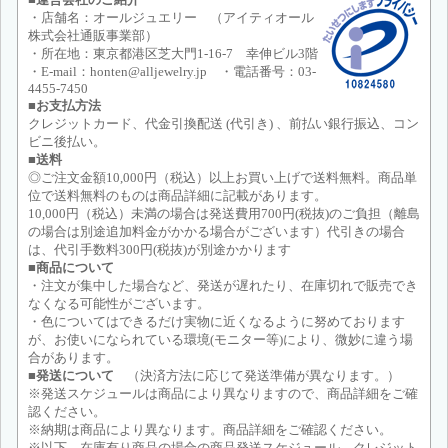
・店舗名：オールジュエリー （アイティオール
株式会社通販事業部）
・所在地：東京都港区芝大門1-16-7 幸伸ビル3階
・E-mail：honten@alljewelry.jp ・電話番号：03-
4455-7450
■お支払方法
クレジットカード、代金引換配送 (代引き) 、前払い銀行振込、コン
ビニ後払い。
■送料
◎ご注文金額10,000円（税込）以上お買い上げで送料無料。商品単
位で送料無料のものは商品詳細に記載があります。
10,000円（税込）未満の場合は発送費用700円(税抜)のご負担（離島
の場合は別途追加料金がかかる場合がございます）代引きの場合
は、代引手数料300円(税抜)が別途かかります
■商品について
・注文が集中した場合など、発送が遅れたり、在庫切れで販売でき
なくなる可能性がございます。
・色についてはできるだけ実物に近くなるように努めております
が、お使いになられている環境(モニター等)により、微妙に違う場
合があります。
■発送について
（決済方法に応じて発送準備が異なります。）
※発送スケジュールは商品により異なりますので、商品詳細をご確
認ください。
※納期は商品により異なります。商品詳細をご確認ください。
※以下、在庫有り商品の場合の商品発送スケジュール。クレジット