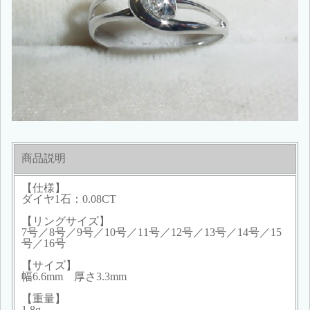
商品説明
【仕様】
ダイヤ1石：0.08CT
【リングサイズ】
7号／8号／9号／10号／11号／12号／13号／14号／15
号／16号
【サイズ】
幅6.6mm 厚さ3.3mm
【重量】
1.8g