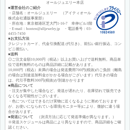
オールジュエリー本店
■運営会社のご紹介
・店舗名：オールジュエリー （アイティオール
株式会社通販事業部）
・所在地：東京都港区芝大門1-16-7 幸伸ビル3階
・E-mail：honten@alljewelry.jp ・電話番号：03-
4455-7450
■お支払方法
クレジットカード、代金引換配送 (代引き) 、前払い銀行振込、コン
ビニ後払い。
■送料
◎ご注文金額10,000円（税込）以上お買い上げで送料無料。商品単
位で送料無料のものは商品詳細に記載があります。
10,000円（税込）未満の場合は発送費用700円(税抜)のご負担（離島
の場合は別途追加料金がかかる場合がございます）代引きの場合
は、代引手数料300円(税抜)が別途かかります
■商品について
・注文が集中した場合など、発送が遅れたり、在庫切れで販売でき
なくなる可能性がございます。
・色についてはできるだけ実物に近くなるように努めております
が、お使いになられている環境(モニター等)により、微妙に違う場
合があります。
■発送について
（決済方法に応じて発送準備が異なります。）
※発送スケジュールは商品により異なりますので、商品詳細をご確
認ください。