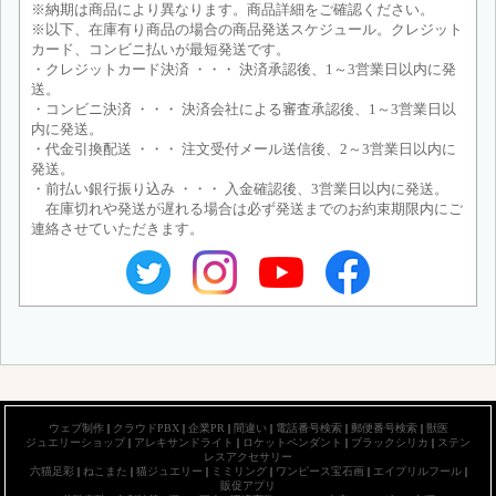
※納期は商品により異なります。商品詳細をご確認ください。
※以下、在庫有り商品の場合の商品発送スケジュール。クレジット
カード、コンビニ払いが最短発送です。
・クレジットカード決済 ・・・ 決済承認後、1～3営業日以内に発
送。
・コンビニ決済 ・・・ 決済会社による審査承認後、1～3営業日以
内に発送。
・代金引換配送 ・・・ 注文受付メール送信後、2～3営業日以内に
発送。
・前払い銀行振り込み ・・・ 入金確認後、3営業日以内に発送。
在庫切れや発送が遅れる場合は必ず発送までのお約束期限内にご
連絡させていただきます。
ウェブ制作
|
クラウドPBX
|
企業PR
|
間違い
|
電話番号検索
|
郵便番号検索
|
獣医
ジュエリーショップ
|
アレキサンドライト
|
ロケットペンダント
|
ブラックシリカ
|
ステン
レスアクセサリー
六猫足彩
|
ねこまた
|
猫ジュエリー
|
ミミリング
|
ワンピース宝石画
|
エイプリルフール
|
販促アプリ