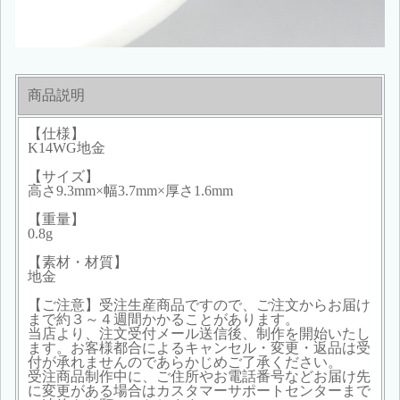
商品説明
【仕様】
K14WG地金
【サイズ】
高さ9.3mm×幅3.7mm×厚さ1.6mm
【重量】
0.8g
【素材・材質】
地金
【ご注意】受注生産商品ですので、ご注文からお届け
まで約３～４週間かかることがあります。
当店より、注文受付メール送信後、制作を開始いたし
ます。お客様都合によるキャンセル・変更・返品は受
付が承れませんのであらかじめご了承ください。
受注商品制作中に、ご住所やお電話番号などお届け先
に変更がある場合はカスタマーサポートセンターまで