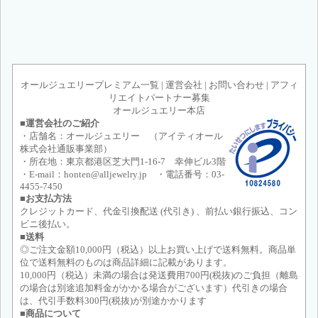
オールジュエリープレミアム一覧
|
運営会社
|
お問い合わせ
|
アフィ
リエイトパートナー募集
オールジュエリー本店
■運営会社のご紹介
・店舗名：オールジュエリー （アイティオール
株式会社通販事業部）
・所在地：東京都港区芝大門1-16-7 幸伸ビル3階
・E-mail：honten@alljewelry.jp ・電話番号：03-
4455-7450
■お支払方法
クレジットカード、代金引換配送 (代引き) 、前払い銀行振込、コン
ビニ後払い。
■送料
◎ご注文金額10,000円（税込）以上お買い上げで送料無料。商品単
位で送料無料のものは商品詳細に記載があります。
10,000円（税込）未満の場合は発送費用700円(税抜)のご負担（離島
の場合は別途追加料金がかかる場合がございます）代引きの場合
は、代引手数料300円(税抜)が別途かかります
■商品について