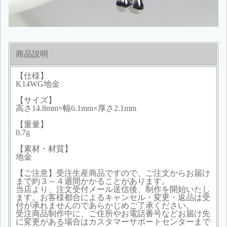
商品説明
【仕様】
K14WG地金
【サイズ】
高さ14.8mm×幅6.1mm×厚さ2.1mm
【重量】
0.7g
【素材・材質】
地金
【ご注意】受注生産商品ですので、ご注文からお届け
まで約３～４週間かかることがあります。
当店より、注文受付メール送信後、制作を開始いたし
ます。お客様都合によるキャンセル・変更・返品は受
付が承れませんのであらかじめご了承ください。
受注商品制作中に、ご住所やお電話番号などお届け先
に変更がある場合はカスタマーサポートセンターまで