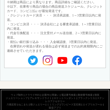
※納期は商品により異なります。商品詳細をご確認ください。
※以下、在庫有り商品の場合の商品発送スケジュール。クレジット
カード、コンビニ払いが最短発送です。
・クレジットカード決済 ・・・ 決済承認後、1～3営業日以内に発
送。
・コンビニ決済 ・・・ 決済会社による審査承認後、1～3営業日以
内に発送。
・代金引換配送 ・・・ 注文受付メール送信後、2～3営業日以内に
発送。
・前払い銀行振り込み ・・・ 入金確認後、3営業日以内に発送。
在庫切れや発送が遅れる場合は必ず発送までのお約束期限内にご
連絡させていただきます。
ウェブ制作
|
クラウドPBX
|
企業PR
|
間違い
|
電話番号検索
|
郵便番号検索
|
獣医
ジュエリーショップ
|
アレキサンドライト
|
ロケットペンダント
|
ブラックシリカ
|
ステン
レスアクセサリー
六猫足彩
|
ねこまた
|
猫ジュエリー
|
ミミリング
|
ワンピース宝石画
|
エイプリルフール
|
販促アプリ