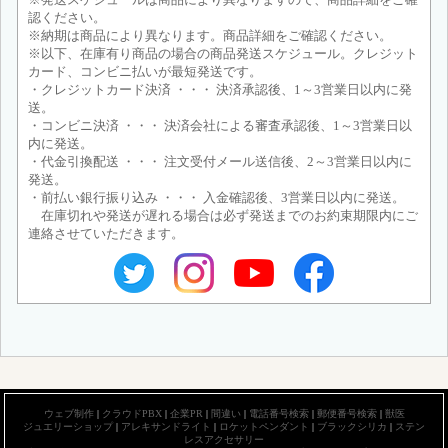
認ください。
※納期は商品により異なります。商品詳細をご確認ください。
※以下、在庫有り商品の場合の商品発送スケジュール。クレジット
カード、コンビニ払いが最短発送です。
・クレジットカード決済 ・・・ 決済承認後、1～3営業日以内に発
送。
・コンビニ決済 ・・・ 決済会社による審査承認後、1～3営業日以
内に発送。
・代金引換配送 ・・・ 注文受付メール送信後、2～3営業日以内に
発送。
・前払い銀行振り込み ・・・ 入金確認後、3営業日以内に発送。
在庫切れや発送が遅れる場合は必ず発送までのお約束期限内にご
連絡させていただきます。
ウェブ制作
|
クラウドPBX
|
企業PR
|
間違い
|
電話番号検索
|
郵便番号検索
|
獣医
ジュエリーショップ
|
アレキサンドライト
|
ロケットペンダント
|
ブラックシリカ
|
ステン
レスアクセサリー