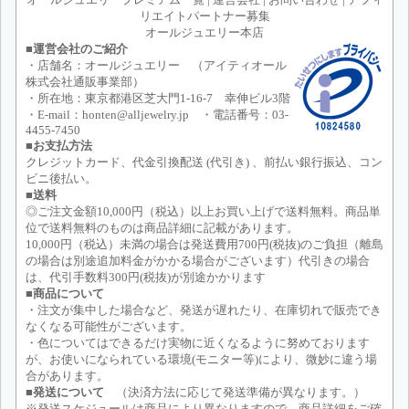
リエイトパートナー募集
オールジュエリー本店
■運営会社のご紹介
・店舗名：オールジュエリー （アイティオール
株式会社通販事業部）
・所在地：東京都港区芝大門1-16-7 幸伸ビル3階
・E-mail：honten@alljewelry.jp ・電話番号：03-
4455-7450
■お支払方法
クレジットカード、代金引換配送 (代引き) 、前払い銀行振込、コン
ビニ後払い。
■送料
◎ご注文金額10,000円（税込）以上お買い上げで送料無料。商品単
位で送料無料のものは商品詳細に記載があります。
10,000円（税込）未満の場合は発送費用700円(税抜)のご負担（離島
の場合は別途追加料金がかかる場合がございます）代引きの場合
は、代引手数料300円(税抜)が別途かかります
■商品について
・注文が集中した場合など、発送が遅れたり、在庫切れで販売でき
なくなる可能性がございます。
・色についてはできるだけ実物に近くなるように努めております
が、お使いになられている環境(モニター等)により、微妙に違う場
合があります。
■発送について
（決済方法に応じて発送準備が異なります。）
※発送スケジュールは商品により異なりますので、商品詳細をご確