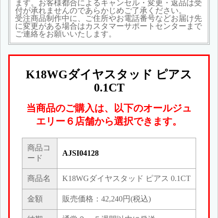
ます。お客様都合によるキャンセル・変更・返品は受
付が承れませんのであらかじめご了承ください。
受注商品制作中に、ご住所やお電話番号などお届け先
に変更がある場合はカスタマーサポートセンターまで
ご連絡をお願いいたします。
K18WGダイヤスタッド ピアス
0.1CT
当商品のご購入は、以下のオールジュ
エリー６店舗から選択できます。
商品コ
AJSI04128
ード
商品名
K18WGダイヤスタッド ピアス 0.1CT
金額
販売価格：42,240円(税込)