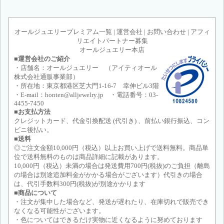
オールジュエリープレミアム一覧
|
運営会社
|
お問い合わせ
|
アフィ
リエイトパートナー募集
オールジュエリー本店
■運営会社のご紹介
・店舗名：オールジュエリー （アイティオール
株式会社通販事業部）
・所在地：東京都港区芝大門1-16-7 幸伸ビル3階
・E-mail：honten@alljewelry.jp ・電話番号：03-
4455-7450
■お支払方法
クレジットカード、代金引換配送 (代引き) 、前払い銀行振込、コン
ビニ後払い。
■送料
◎ご注文金額10,000円（税込）以上お買い上げで送料無料。商品単
位で送料無料のものは商品詳細に記載があります。
10,000円（税込）未満の場合は発送費用700円(税抜)のご負担（離島
の場合は別途追加料金がかかる場合がございます）代引きの場合
は、代引手数料300円(税抜)が別途かかります
■商品について
・注文が集中した場合など、発送が遅れたり、在庫切れで販売でき
なくなる可能性がございます。
・色についてはできるだけ実物に近くなるように努めております