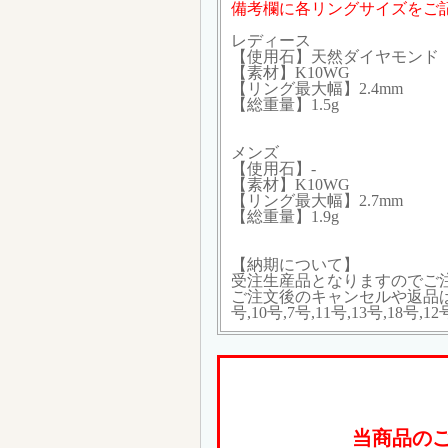
備考欄に各リングサイズをご
レディース
【使用石】天然ダイヤモンド
【素材】K10WG
【リング最大幅】2.4mm
【総重量】1.5g
メンズ
【使用石】-
【素材】K10WG
【リング最大幅】2.7mm
【総重量】1.9g
【納期について】
受注生産品となりますのでご
ご注文後のキャンセルや返品は承
号,10号,7号,11号,13号,18号,12
当商品の