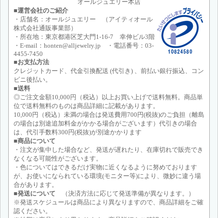
オールジュエリー本店
■運営会社のご紹介
・店舗名：オールジュエリー （アイティオール
株式会社通販事業部）
・所在地：東京都港区芝大門1-16-7 幸伸ビル3階
・E-mail：honten@alljewelry.jp ・電話番号：03-
4455-7450
■お支払方法
クレジットカード、代金引換配送 (代引き) 、前払い銀行振込、コン
ビニ後払い。
■送料
◎ご注文金額10,000円（税込）以上お買い上げで送料無料。商品単
位で送料無料のものは商品詳細に記載があります。
10,000円（税込）未満の場合は発送費用700円(税抜)のご負担（離島
の場合は別途追加料金がかかる場合がございます）代引きの場合
は、代引手数料300円(税抜)が別途かかります
■商品について
・注文が集中した場合など、発送が遅れたり、在庫切れで販売でき
なくなる可能性がございます。
・色についてはできるだけ実物に近くなるように努めております
が、お使いになられている環境(モニター等)により、微妙に違う場
合があります。
■発送について
（決済方法に応じて発送準備が異なります。）
※発送スケジュールは商品により異なりますので、商品詳細をご確
認ください。