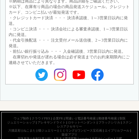
※納期は商品により異なります。商品詳細をご確認ください。
※以下、在庫有り商品の場合の商品発送スケジュール。クレジット
カード、コンビニ払いが最短発送です。
・クレジットカード決済 ・・・ 決済承認後、1～3営業日以内に発
送。
・コンビニ決済 ・・・ 決済会社による審査承認後、1～3営業日以
内に発送。
・代金引換配送 ・・・ 注文受付メール送信後、2～3営業日以内に
発送。
・前払い銀行振り込み ・・・ 入金確認後、3営業日以内に発送。
在庫切れや発送が遅れる場合は必ず発送までのお約束期限内にご
連絡させていただきます。
ウェブ制作
|
クラウドPBX
|
企業PR
|
間違い
|
電話番号検索
|
郵便番号検索
|
獣医
ジュエリーショップ
|
アレキサンドライト
|
ロケットペンダント
|
ブラックシリカ
|
ステン
レスアクセサリー
六猫足彩
|
ねこまた
|
猫ジュエリー
|
ミミリング
|
ワンピース宝石画
|
エイプリルフール
|
販促アプリ
花珠真珠
|
金利計算
|
探し
|
医大
|
環境変数
|
sumaho
|
大安カレンダー
|
六曜