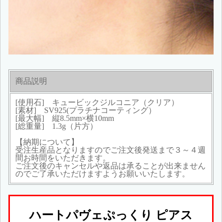
商品説明
[使用石] キュービックジルコニア（クリア）
[素材] SV925(プラチナコーティング）
[最大幅] 縦8.5mm×横10mm
[総重量] 1.3g（片方）
【納期について】
受注生産品となりますのでご注文後発送まで３～４週
間お時間をいただきます。
ご注文後のキャンセルや返品は承ることが出来ません
のでご了承いただけますようお願いいたします。
ハートパヴェぷっくり ピアス