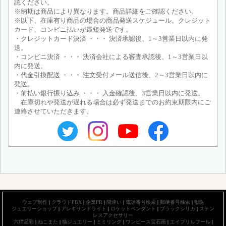
認ください。
※納期は商品により異なります。商品詳細をご確認ください。
※以下、在庫有り商品の場合の商品発送スケジュール。クレジット
カード、コンビニ払いが最短発送です。
・クレジットカード決済 ・・・ 決済承認後、1～3営業日以内に発
送。
・コンビニ決済 ・・・ 決済会社による審査承認後、1～3営業日以
内に発送。
・代金引換配送 ・・・ 注文受付メール送信後、2～3営業日以内に
発送。
・前払い銀行振り込み ・・・ 入金確認後、3営業日以内に発送。
在庫切れや発送が遅れる場合は必ず発送までのお約束期限内にご
連絡させていただきます。
ウェブ制作
|
クラウドPBX
|
企業PR
|
間違い
|
電話番号検索
|
郵便番号検索
|
獣医
ジュエリーショップ
|
アレキサンドライト
|
ロケットペンダント
|
ブラックシリカ
|
ステン
レスアクセサリー
六猫足彩
|
ねこまた
|
猫ジュエリー
|
ミミリング
|
ワンピース宝石画
|
エイプリルフール
|