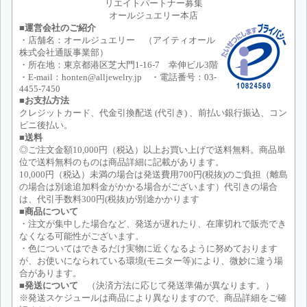
リエイトパートナー募集
オールジュエリー本店
■運営会社のご紹介
・店舗名：オールジュエリー （アイティオール
株式会社通販事業部）
・所在地：東京都港区芝大門1-16-7 幸伸ビル3階
・E-mail：honten@alljewelry.jp ・電話番号：03-
4455-7450
■お支払方法
クレジットカード、代金引換配送 (代引き) 、前払い銀行振込、コン
ビニ後払い。
■送料
◎ご注文金額10,000円（税込）以上お買い上げで送料無料。商品単
位で送料無料のものは商品詳細に記載があります。
10,000円（税込）未満の場合は発送費用700円(税抜)のご負担（離島
の場合は別途追加料金がかかる場合がございます）代引きの場合
は、代引手数料300円(税抜)が別途かかります
■商品について
・注文が集中した場合など、発送が遅れたり、在庫切れで販売でき
なくなる可能性がございます。
・色についてはできるだけ実物に近くなるように努めております
が、お使いになられている環境(モニター等)により、微妙に違う場
合があります。
■発送について
（決済方法に応じて発送準備が異なります。）
※発送スケジュールは商品により異なりますので、商品詳細をご確