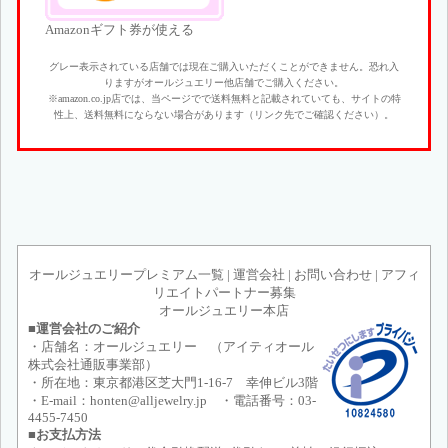
Amazonギフト券が使える
グレー表示されている店舗では現在ご購入いただくことができません。恐れ入
りますがオールジュエリー他店舗でご購入ください。
※amazon.co.jp店では、当ページでで送料無料と記載されていても、サイトの特
性上、送料無料にならない場合があります（リンク先でご確認ください）。
オールジュエリープレミアム一覧
|
運営会社
|
お問い合わせ
|
アフィ
リエイトパートナー募集
オールジュエリー本店
■運営会社のご紹介
・店舗名：オールジュエリー （アイティオール
株式会社通販事業部）
・所在地：東京都港区芝大門1-16-7 幸伸ビル3階
・E-mail：honten@alljewelry.jp ・電話番号：03-
4455-7450
■お支払方法