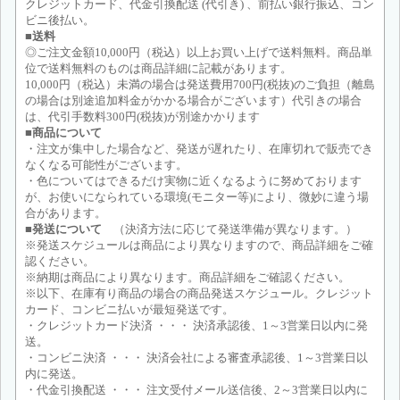
クレジットカード、代金引換配送 (代引き) 、前払い銀行振込、コン
ビニ後払い。
■送料
◎ご注文金額10,000円（税込）以上お買い上げで送料無料。商品単
位で送料無料のものは商品詳細に記載があります。
10,000円（税込）未満の場合は発送費用700円(税抜)のご負担（離島
の場合は別途追加料金がかかる場合がございます）代引きの場合
は、代引手数料300円(税抜)が別途かかります
■商品について
・注文が集中した場合など、発送が遅れたり、在庫切れで販売でき
なくなる可能性がございます。
・色についてはできるだけ実物に近くなるように努めております
が、お使いになられている環境(モニター等)により、微妙に違う場
合があります。
■発送について
（決済方法に応じて発送準備が異なります。）
※発送スケジュールは商品により異なりますので、商品詳細をご確
認ください。
※納期は商品により異なります。商品詳細をご確認ください。
※以下、在庫有り商品の場合の商品発送スケジュール。クレジット
カード、コンビニ払いが最短発送です。
・クレジットカード決済 ・・・ 決済承認後、1～3営業日以内に発
送。
・コンビニ決済 ・・・ 決済会社による審査承認後、1～3営業日以
内に発送。
・代金引換配送 ・・・ 注文受付メール送信後、2～3営業日以内に