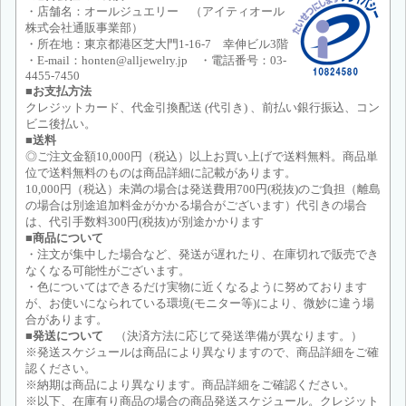
・店舗名：オールジュエリー （アイティオール
株式会社通販事業部）
・所在地：東京都港区芝大門1-16-7 幸伸ビル3階
・E-mail：honten@alljewelry.jp ・電話番号：03-
4455-7450
■お支払方法
クレジットカード、代金引換配送 (代引き) 、前払い銀行振込、コン
ビニ後払い。
■送料
◎ご注文金額10,000円（税込）以上お買い上げで送料無料。商品単
位で送料無料のものは商品詳細に記載があります。
10,000円（税込）未満の場合は発送費用700円(税抜)のご負担（離島
の場合は別途追加料金がかかる場合がございます）代引きの場合
は、代引手数料300円(税抜)が別途かかります
■商品について
・注文が集中した場合など、発送が遅れたり、在庫切れで販売でき
なくなる可能性がございます。
・色についてはできるだけ実物に近くなるように努めております
が、お使いになられている環境(モニター等)により、微妙に違う場
合があります。
■発送について
（決済方法に応じて発送準備が異なります。）
※発送スケジュールは商品により異なりますので、商品詳細をご確
認ください。
※納期は商品により異なります。商品詳細をご確認ください。
※以下、在庫有り商品の場合の商品発送スケジュール。クレジット