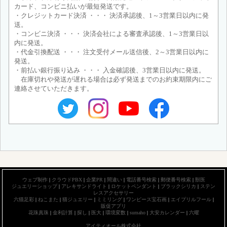
カード、コンビニ払いが最短発送です。
・クレジットカード決済 ・・・ 決済承認後、1～3営業日以内に発
送。
・コンビニ決済 ・・・ 決済会社による審査承認後、1～3営業日以
内に発送。
・代金引換配送 ・・・ 注文受付メール送信後、2～3営業日以内に
発送。
・前払い銀行振り込み ・・・ 入金確認後、3営業日以内に発送。
在庫切れや発送が遅れる場合は必ず発送までのお約束期限内にご
連絡させていただきます。
ウェブ制作
|
クラウドPBX
|
企業PR
|
間違い
|
電話番号検索
|
郵便番号検索
|
獣医
ジュエリーショップ
|
アレキサンドライト
|
ロケットペンダント
|
ブラックシリカ
|
ステン
レスアクセサリー
六猫足彩
|
ねこまた
|
猫ジュエリー
|
ミミリング
|
ワンピース宝石画
|
エイプリルフール
|
販促アプリ
花珠真珠
|
金利計算
|
探し
|
医大
|
環境変数
|
sumaho
|
大安カレンダー
|
六曜
アイティオール株式会社