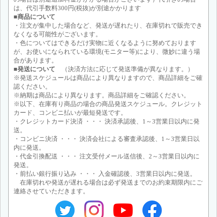
は、代引手数料300円(税抜)が別途かかります
■商品について
・注文が集中した場合など、発送が遅れたり、在庫切れで販売でき
なくなる可能性がございます。
・色についてはできるだけ実物に近くなるように努めております
が、お使いになられている環境(モニター等)により、微妙に違う場
合があります。
■発送について
（決済方法に応じて発送準備が異なります。）
※発送スケジュールは商品により異なりますので、商品詳細をご確
認ください。
※納期は商品により異なります。商品詳細をご確認ください。
※以下、在庫有り商品の場合の商品発送スケジュール。クレジット
カード、コンビニ払いが最短発送です。
・クレジットカード決済 ・・・ 決済承認後、1～3営業日以内に発
送。
・コンビニ決済 ・・・ 決済会社による審査承認後、1～3営業日以
内に発送。
・代金引換配送 ・・・ 注文受付メール送信後、2～3営業日以内に
発送。
・前払い銀行振り込み ・・・ 入金確認後、3営業日以内に発送。
在庫切れや発送が遅れる場合は必ず発送までのお約束期限内にご
連絡させていただきます。