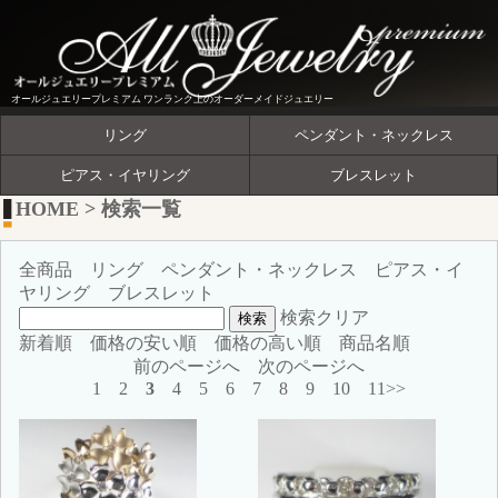
オールジュエリープレミアム ワンランク上のオーダーメイドジュエリー
リング
ペンダント・ネックレス
ピアス・イヤリング
ブレスレット
HOME
>
検索一覧
全商品
リング
ペンダント・ネックレス
ピアス・イ
ヤリング
ブレスレット
検索クリア
新着順
価格の安い順
価格の高い順
商品名順
前のページへ
次のページへ
1
2
3
4
5
6
7
8
9
10
11>>