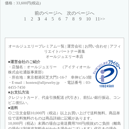
価格：
33,600円(税込)
前のページへ
次のページへ
1
2
3
4
5
6
7
8
9
10
11>>
オールジュエリープレミアム一覧
|
運営会社
|
お問い合わせ
|
アフィ
リエイトパートナー募集
オールジュエリー本店
■運営会社のご紹介
・店舗名：オールジュエリー （アイティオール
株式会社通販事業部）
・所在地：東京都港区芝大門1-16-7 幸伸ビル3階
・E-mail：honten@alljewelry.jp ・電話番号：03-
4455-7450
■お支払方法
クレジットカード、代金引換配送 (代引き) 、前払い銀行振込、コン
ビニ後払い。
■送料
◎ご注文金額10,000円（税込）以上お買い上げで送料無料。商品単
位で送料無料のものは商品詳細に記載があります。
10,000円（税込）未満の場合は発送費用700円(税抜)のご負担（離島
の場合は別途追加料金がかかる場合がございます）代引きの場合