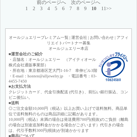
前のページへ
次のページへ
1
2
3
4
5
6
7
8
9
10
11>>
オールジュエリープレミアム一覧
|
運営会社
|
お問い合わせ
|
アフィ
リエイトパートナー募集
オールジュエリー本店
■運営会社のご紹介
・店舗名：オールジュエリー （アイティオール
株式会社通販事業部）
・所在地：東京都港区芝大門1-16-7 幸伸ビル3階
・E-mail：honten@alljewelry.jp ・電話番号：03-
4455-7450
■お支払方法
クレジットカード、代金引換配送 (代引き) 、前払い銀行振込、コン
ビニ後払い。
■送料
◎ご注文金額10,000円（税込）以上お買い上げで送料無料。商品単
位で送料無料のものは商品詳細に記載があります。
10,000円（税込）未満の場合は発送費用700円(税抜)のご負担（離島
の場合は別途追加料金がかかる場合がございます）代引きの場合
は、代引手数料300円(税抜)が別途かかります
■商品について