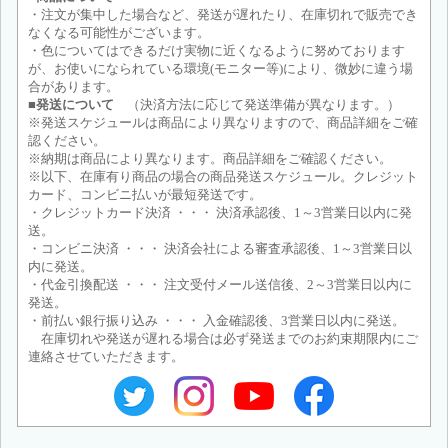
・注文が集中した場合など、発送が遅れたり、在庫切れで販売でき
なくなる可能性がございます。
・色についてはできるだけ実物に近くなるように努めております
が、お使いになられている環境(モニター等)により、微妙に違う場
合があります。
■発送について
（決済方法に応じて発送準備が異なります。）
※発送スケジュールは商品により異なりますので、商品詳細をご確
認ください。
※納期は商品により異なります。商品詳細をご確認ください。
※以下、在庫有り商品の場合の商品発送スケジュール。クレジット
カード、コンビニ払いが最短発送です。
・クレジットカード決済 ・・・ 決済承認後、1～3営業日以内に発
送。
・コンビニ決済 ・・・ 決済会社による審査承認後、1～3営業日以
内に発送。
・代金引換配送 ・・・ 注文受付メール送信後、2～3営業日以内に
発送。
・前払い銀行振り込み ・・・ 入金確認後、3営業日以内に発送。
在庫切れや発送が遅れる場合は必ず発送までのお約束期限内にご
連絡させていただきます。