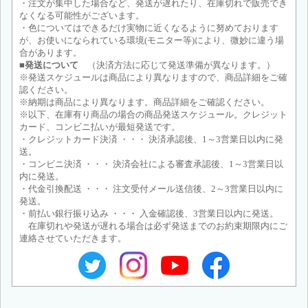
・注文が集中した場合など、発送が遅れたり、在庫切れで販売でき
なくなる可能性がございます。
・色についてはできるだけ実物に近くなるように努めております
が、お使いになられている環境(モニター等)により、微妙に違う場
合があります。
■発送について
（決済方法に応じて発送準備が異なります。）
※発送スケジュールは商品により異なりますので、商品詳細をご確
認ください。
※納期は商品により異なります。商品詳細をご確認ください。
※以下、在庫有り商品の場合の商品発送スケジュール。クレジット
カード、コンビニ払いが最短発送です。
・クレジットカード決済 ・・・ 決済承認後、1～3営業日以内に発
送。
・コンビニ決済 ・・・ 決済会社による審査承認後、1～3営業日以
内に発送。
・代金引換配送 ・・・ 注文受付メール送信後、2～3営業日以内に
発送。
・前払い銀行振り込み ・・・ 入金確認後、3営業日以内に発送。
在庫切れや発送が遅れる場合は必ず発送までのお約束期限内にご
連絡させていただきます。