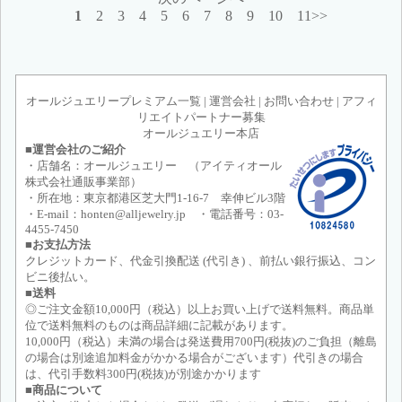
1
2
3
4
5
6
7
8
9
10
11>>
オールジュエリープレミアム一覧
|
運営会社
|
お問い合わせ
|
アフィ
リエイトパートナー募集
オールジュエリー本店
■運営会社のご紹介
・店舗名：オールジュエリー （アイティオール
株式会社通販事業部）
・所在地：東京都港区芝大門1-16-7 幸伸ビル3階
・E-mail：honten@alljewelry.jp ・電話番号：03-
4455-7450
■お支払方法
クレジットカード、代金引換配送 (代引き) 、前払い銀行振込、コン
ビニ後払い。
■送料
◎ご注文金額10,000円（税込）以上お買い上げで送料無料。商品単
位で送料無料のものは商品詳細に記載があります。
10,000円（税込）未満の場合は発送費用700円(税抜)のご負担（離島
の場合は別途追加料金がかかる場合がございます）代引きの場合
は、代引手数料300円(税抜)が別途かかります
■商品について