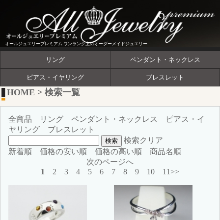
オールジュエリープレミアム ワンランク上のオーダーメイドジュエリー
リング
ペンダント・ネックレス
ピアス・イヤリング
ブレスレット
HOME
>
検索一覧
全商品
リング
ペンダント・ネックレス
ピアス・イ
ヤリング
ブレスレット
検索クリア
新着順
価格の安い順
価格の高い順
商品名順
次のページへ
1
2
3
4
5
6
7
8
9
10
11>>