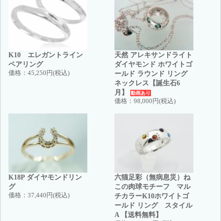
K10 エレガントライン
天然 アレキサンドライト
ペアリング
ダイヤモンド ホワイトゴ
価格：
45,250円(税込)
ールド ラウンド リング
ネックレス【誕生石6
月】
動画あり
価格：
98,000円(税込)
K18P ダイヤモンドリン
六猫足彩（無病息災）ね
グ
この肉球モチーフ マル
価格：
37,440円(税込)
チカラーK10ホワイトゴ
ールド リング スタイル
A 【送料無料】